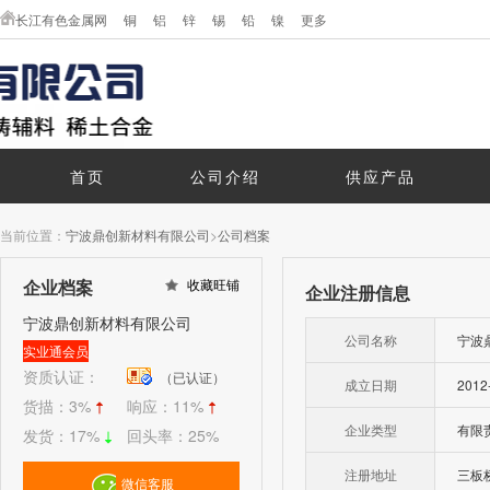
长江有色金属网
铜
铝
锌
锡
铅
镍
更多
首页
公司介绍
供应产品
当前位置：
宁波鼎创新材料有限公司
>
公司档案
企业档案
收藏旺铺
企业注册信息
宁波鼎创新材料有限公司
公司名称
宁波
实业通会员
资质认证：
（已认证）
成立日期
2012
货描：
3%
响应：
11%
企业类型
有限
发货：
17%
回头率：
25%
注册地址
三板
微信客服