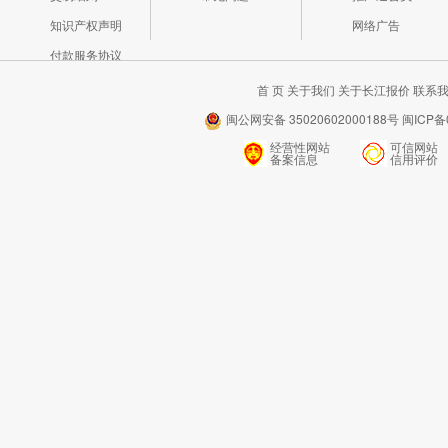
知识产权声明
网络广告
付款服务协议
首 页
关于我们
关于长江报价
联系
闽公网安备 35020602000188号 闽ICP备0
经营性网站
可信网站
备案信息
信用评价