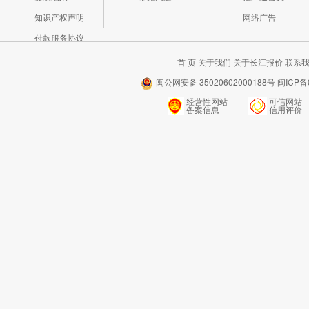
知识产权声明
网络广告
付款服务协议
首 页
关于我们
关于长江报价
联系
闽公网安备 35020602000188号 闽ICP备0
经营性网站
可信网站
备案信息
信用评价