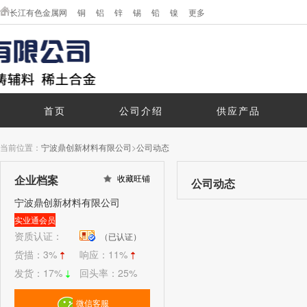
长江有色金属网
铜
铝
锌
锡
铅
镍
更多
首页
公司介绍
供应产品
当前位置：
宁波鼎创新材料有限公司
>
公司动态
企业档案
收藏旺铺
公司动态
宁波鼎创新材料有限公司
实业通会员
资质认证：
（已认证）
货描：
3%
响应：
11%
发货：
17%
回头率：
25%
微信客服